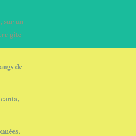
, sur un
re gite
tangs de
lcania,
onnées,