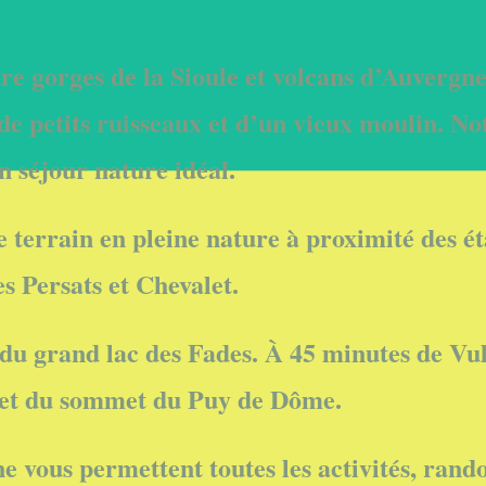
e gorges de la Sioule et volcans d’Auvergne
e petits ruisseaux et d’un vieux moulin. Not
 séjour nature idéal.
terrain en pleine nature à proximité des é
s Persats et Chevalet.
 du grand lac des Fades. À 45 minutes de Vu
 et du sommet du Puy de Dôme.
e vous permettent toutes les activités, rand