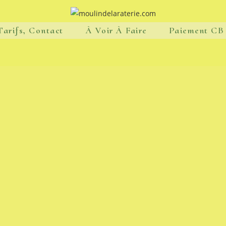
Tarifs, Contact
À Voir À Faire
Paiement CB