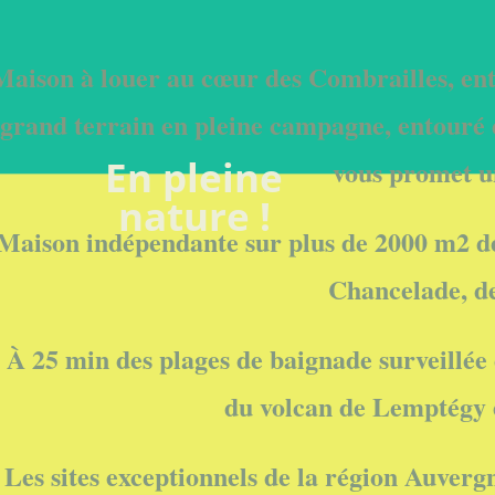
Maison à louer au cœur des Combrailles, entr
grand terrain en pleine campagne, entouré d
En pleine
vous promet un
nature !
Maison indépendante sur plus de 2000 m2 de 
Chancelade, de
À 25 min des plages de baignade surveillée
du volcan de Lemptégy
Les sites exceptionnels de la région Auvergn