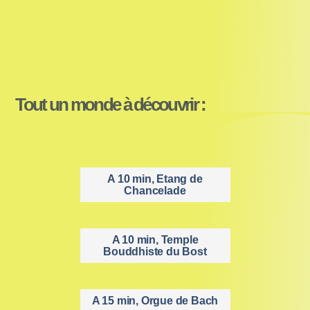
Tout un monde à découvrir :
A 10 min, Etang de
Chancelade
A 10 min, Temple
Bouddhiste du Bost
A 15 min, Orgue de Bach