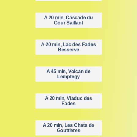
A 20 min, Cascade du
Gour Saillant
A 20 min, Lac des Fades
Besserve
A 45 min, Volcan de
Lemptegy
A 20 min, Viaduc des
Fades
A 20 min, Les Chats de
Gouttieres