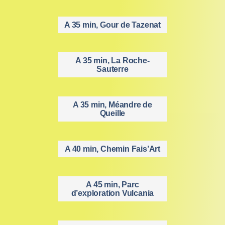
A 35 min, Gour de Tazenat
A 35 min, La Roche-
Sauterre
A 35 min, Méandre de
Queille
A 40 min, Chemin Fais’Art
A 45 min, Parc
d’exploration Vulcania